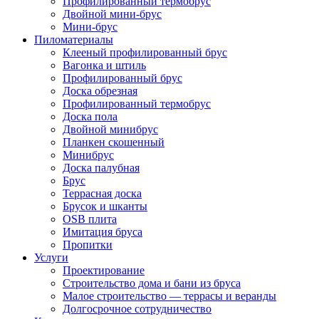
Профилированный термобрус
Двойной мини-брус
Мини-брус
Пиломатериалы
Клееный профилированный брус
Вагонка и штиль
Профилированный брус
Доска обрезная
Профилированный термобрус
Доска пола
Двойной минибрус
Планкен скошенный
Минибрус
Доска палубная
Брус
Террасная доска
Брусок и шканты
OSB плита
Имитация бруса
Пропитки
Услуги
Проектирование
Строительство дома и бани из бруса
Малое строительство — террасы и веранды
Долгосрочное сотрудничество