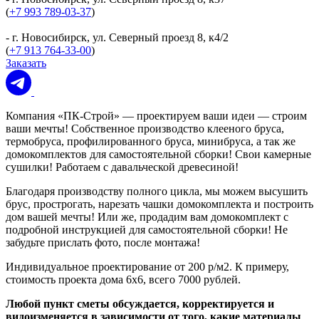
(
+7 993 789-03-37
)
- г. Новосибирск, ул. Северный проезд 8, к4/2
(
+7 913 764-33-00
)
Заказать
Компания «ПК-Строй» — проектируем ваши идеи — строим
ваши мечты! Собственное производство клееного бруса,
термобруса, профилированного бруса, минибруса, а так же
домокомплектов для самостоятельной сборки! Свои камерные
сушилки! Работаем с давальческой древесиной!
Благодаря производству полного цикла, мы можем высушить
брус, прострогать, нарезать чашки домокомплекта и построить
дом вашей мечты! Или же, продадим вам домокомплект с
подробной инструкцией для самостоятельной сборки! Не
забудьте прислать фото, после монтажа!
Индивидуальное проектирование от 200 р/м2. К примеру,
стоимость проекта дома 6х6, всего 7000 рублей.
Любой пункт сметы обсуждается, корректируется и
видоизменяется в зависимости от того, какие материалы