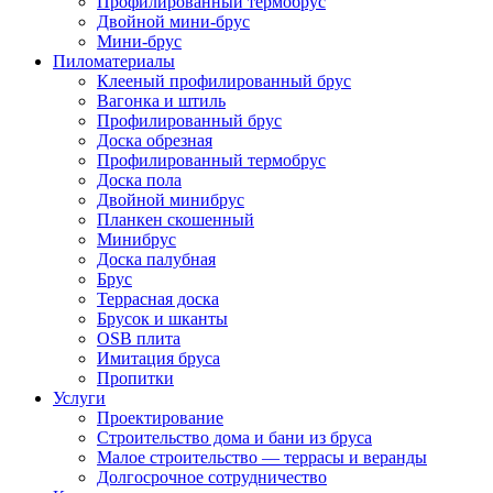
Профилированный термобрус
Двойной мини-брус
Мини-брус
Пиломатериалы
Клееный профилированный брус
Вагонка и штиль
Профилированный брус
Доска обрезная
Профилированный термобрус
Доска пола
Двойной минибрус
Планкен скошенный
Минибрус
Доска палубная
Брус
Террасная доска
Брусок и шканты
OSB плита
Имитация бруса
Пропитки
Услуги
Проектирование
Строительство дома и бани из бруса
Малое строительство — террасы и веранды
Долгосрочное сотрудничество