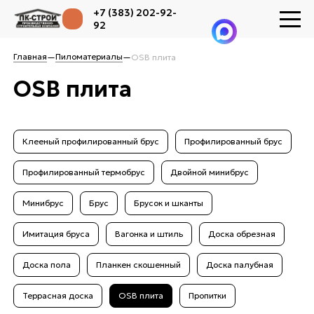
+7 (383) 202-92-
92
Главная
Пиломатериалы
—
—
OSB плита
OSB плита
Клееный профилированный брус
Профилированный брус
Профилированный термобрус
Двойной минибрус
Минибрус
Брус
Брусок и шканты
Имитация бруса
Вагонка и штиль
Доска обрезная
Доска пола
Планкен скошенный
Доска палубная
Террасная доска
OSB плита
Пропитки