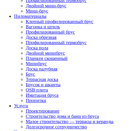
Профилированный термобрус
Двойной мини-брус
Мини-брус
Пиломатериалы
Клееный профилированный брус
Вагонка и штиль
Профилированный брус
Доска обрезная
Профилированный термобрус
Доска пола
Двойной минибрус
Планкен скошенный
Минибрус
Доска палубная
Брус
Террасная доска
Брусок и шканты
OSB плита
Имитация бруса
Пропитки
Услуги
Проектирование
Строительство дома и бани из бруса
Малое строительство — террасы и веранды
Долгосрочное сотрудничество