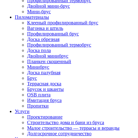
Профилированный термобрус
Двойной мини-брус
Мини-брус
Пиломатериалы
Клееный профилированный брус
Вагонка и штиль
Профилированный брус
Доска обрезная
Профилированный термобрус
Доска пола
Двойной минибрус
Планкен скошенный
Минибрус
Доска палубная
Брус
Террасная доска
Брусок и шканты
OSB плита
Имитация бруса
Пропитки
Услуги
Проектирование
Строительство дома и бани из бруса
Малое строительство — террасы и веранды
Долгосрочное сотрудничество