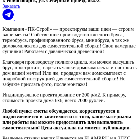
г. Новосибирск, ул. Северный проезд, 8к4/2.
Заказать
Компания «ПК-Строй» — проектируем ваши идеи — строим
ваши мечты! Собственное производство клееного бруса,
термобруса, профилированного бруса, минибруса, а так же
домокомплектов для самостоятельной сборки! Свои камерные
сушилки! Работаем с давальческой древесиной!
Благодаря производству полного цикла, мы можем высушить
брус, прострогать, нарезать чашки домокомплекта и построить
дом вашей мечты! Или же, продадим вам домокомплект с
подробной инструкцией для самостоятельной сборки! Не
забудьте прислать фото, после монтажа!
Индивидуальное проектирование от 200 р/м2. К примеру,
стоимость проекта дома 6х6, всего 7000 рублей.
Любой пункт сметы обсуждается, корректируется и
видоизменяется в зависимости от того, какие материалы
или работы вы можете предоставить или выполнить
самостоятельно! Цена актуальна на момент публикации.
Реальные отзывы наших Клиентов на FLAMP.RU и в 2ГИС.