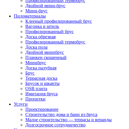
Профилированный термобрус
Двойной мини-брус
Мини-брус
Пиломатериалы
Клееный профилированный брус
Вагонка и штиль
Профилированный брус
Доска обрезная
Профилированный термобрус
Доска пола
Двойной минибрус
Планкен скошенный
Минибрус
Доска палубная
Брус
Террасная доска
Брусок и шканты
OSB плита
Имитация бруса
Пропитки
Услуги
Проектирование
Строительство дома и бани из бруса
Малое строительство — террасы и веранды
Долгосрочное сотрудничество