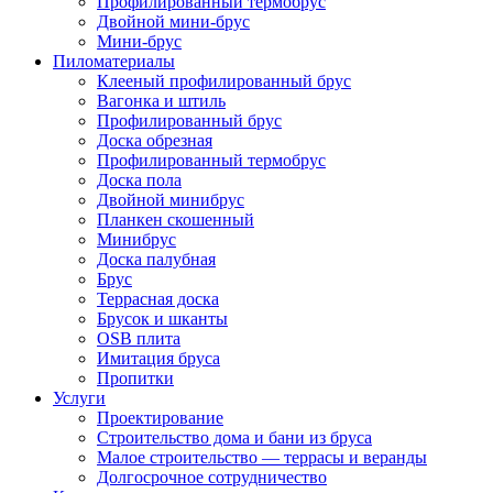
Профилированный термобрус
Двойной мини-брус
Мини-брус
Пиломатериалы
Клееный профилированный брус
Вагонка и штиль
Профилированный брус
Доска обрезная
Профилированный термобрус
Доска пола
Двойной минибрус
Планкен скошенный
Минибрус
Доска палубная
Брус
Террасная доска
Брусок и шканты
OSB плита
Имитация бруса
Пропитки
Услуги
Проектирование
Строительство дома и бани из бруса
Малое строительство — террасы и веранды
Долгосрочное сотрудничество