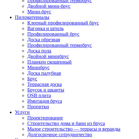
Профилированный термобрус
Двойной мини-брус
Мини-брус
Пиломатериалы
Клееный профилированный брус
Вагонка и штиль
Профилированный брус
Доска обрезная
Профилированный термобрус
Доска пола
Двойной минибрус
Планкен скошенный
Минибрус
Доска палубная
Брус
Террасная доска
Брусок и шканты
OSB плита
Имитация бруса
Пропитки
Услуги
Проектирование
Строительство дома и бани из бруса
Малое строительство — террасы и веранды
Долгосрочное сотрудничество