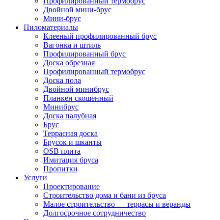
Профилированный термобрус
Двойной мини-брус
Мини-брус
Пиломатериалы
Клееный профилированный брус
Вагонка и штиль
Профилированный брус
Доска обрезная
Профилированный термобрус
Доска пола
Двойной минибрус
Планкен скошенный
Минибрус
Доска палубная
Брус
Террасная доска
Брусок и шканты
OSB плита
Имитация бруса
Пропитки
Услуги
Проектирование
Строительство дома и бани из бруса
Малое строительство — террасы и веранды
Долгосрочное сотрудничество