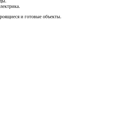
ды.
электрика.
троящиеся и готовые объекты.