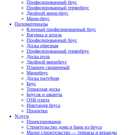
Профилированный брус
Профилированный термобрус
Двойной мини-брус
Мини-брус
Пиломатериалы
Клееный профилированный брус
Вагонка и штиль
Профилированный брус
Доска обрезная
Профилированный термобрус
Доска пола
Двойной минибрус
Планкен скошенный
Минибрус
Доска палубная
Брус
Террасная доска
Брусок и шканты
OSB плита
Имитация бруса
Пропитки
Услуги
Проектирование
Строительство дома и бани из бруса
Малое строительство — террасы и веранды