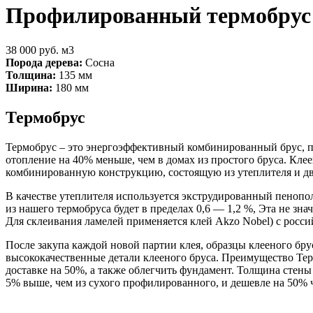
Профилированный термобрус 
38 000 руб. м3
Порода дерева:
Сосна
Толщина:
135 мм
Ширина:
180 мм
Термобрус
Термобрус – это энергоэффективный комбинированный брус, п
отопление на 40% меньше, чем в домах из простого бруса. Кле
комбинированную конструкцию, состоящую из утеплителя и дв
В качестве утеплителя используется экструдированный пенопол
из нашего термобруса будет в пределах 0,6 — 1,2 %, Эта не зн
Для склеивания ламелей применяется клей Akzo Nobel) с росс
После закупа каждой новой партии клея, образцы клееного бр
высококачественные детали клееного бруса. Преимущество Термо
доставке на 50%, а также облегчить фундамент. Толщина стены
5% выше, чем из сухого профилированного, и дешевле на 50% ч