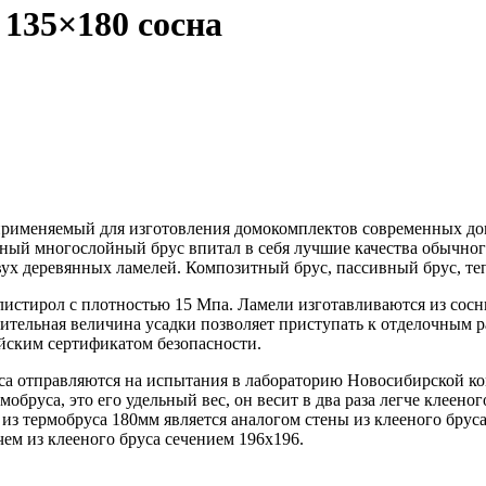
135×180 сосна
рименяемый для изготовления домокомплектов современных дом
еный многослойный брус впитал в себя лучшие качества обычног
ух деревянных ламелей. Композитный брус, пассивный брус, те
истирол с плотностью 15 Мпа. Ламели изготавливаются из сосны,
ачительная величина усадки позволяет приступать к отделочным р
ийским сертификатом безопасности.
уса отправляются на испытания в лабораторию Новосибирской к
бруса, это его удельный вес, он весит в два раза легче клеено
 из термобруса 180мм является аналогом стены из клееного брус
ем из клееного бруса сечением 196х196.