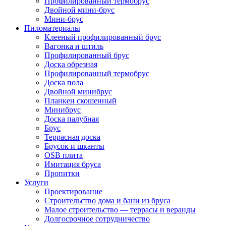
Профилированный термобрус
Двойной мини-брус
Мини-брус
Пиломатериалы
Клееный профилированный брус
Вагонка и штиль
Профилированный брус
Доска обрезная
Профилированный термобрус
Доска пола
Двойной минибрус
Планкен скошенный
Минибрус
Доска палубная
Брус
Террасная доска
Брусок и шканты
OSB плита
Имитация бруса
Пропитки
Услуги
Проектирование
Строительство дома и бани из бруса
Малое строительство — террасы и веранды
Долгосрочное сотрудничество