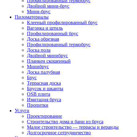
Профилированный термобрус
Двойной мини-брус
Мини-брус
Пиломатериалы
Клееный профилированный брус
Вагонка и штиль
Профилированный брус
Доска обрезная
Профилированный термобрус
Доска пола
Двойной минибрус
Планкен скошенный
Минибрус
Доска палубная
Брус
Террасная доска
Брусок и шканты
OSB плита
Имитация бруса
Пропитки
Услуги
Проектирование
Строительство дома и бани из бруса
Малое строительство — террасы и веранды
Долгосрочное сотрудничество