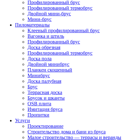
Профилированный брус
Профилированный термобрус
Двойной мини-брус
Мини-брус
Пиломатериалы
Клееный профилированный брус
Вагонка и штиль
Профилированный брус
Доска обрезная
Профилированный термобрус
Доска пола
Двойной минибрус
Планкен скошенный
Минибрус
Доска палубная
Брус
Террасная доска
Брусок и шканты
OSB плита
Имитация бруса
Пропитки
Услуги
Проектирование
Строительство дома и бани из бруса
Малое строительство — террасы и веранды