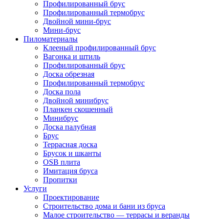
Профилированный брус
Профилированный термобрус
Двойной мини-брус
Мини-брус
Пиломатериалы
Клееный профилированный брус
Вагонка и штиль
Профилированный брус
Доска обрезная
Профилированный термобрус
Доска пола
Двойной минибрус
Планкен скошенный
Минибрус
Доска палубная
Брус
Террасная доска
Брусок и шканты
OSB плита
Имитация бруса
Пропитки
Услуги
Проектирование
Строительство дома и бани из бруса
Малое строительство — террасы и веранды