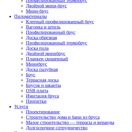
Профилированный термобрус
Двойной мини-брус
Мини-брус
Пиломатериалы
Клееный профилированный брус
Вагонка и штиль
Профилированный брус
Доска обрезная
Профилированный термобрус
Доска пола
Двойной минибрус
Планкен скошенный
Минибрус
Доска палубная
Брус
Террасная доска
Брусок и шканты
OSB плита
Имитация бруса
Пропитки
Услуги
Проектирование
Строительство дома и бани из бруса
Малое строительство — террасы и веранды
Долгосрочное сотрудничество