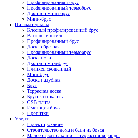
Профилированный брус
Профилированный термобрус
Двойной мини-брус
Мини-брус
Пиломатериалы
Клееный профилированный брус
Вагонка и штиль
Профилированный брус
Доска обрезная
Профилированный термобрус
Доска пола
Двойной минибрус
Планкен скошенный
Минибрус
Доска палубная
Брус
Террасная доска
Брусок и шканты
OSB плита
Имитация бруса
Пропитки
Услуги
Проектирование
Строительство дома и бани из бруса
Малое строительство — террасы и веранды