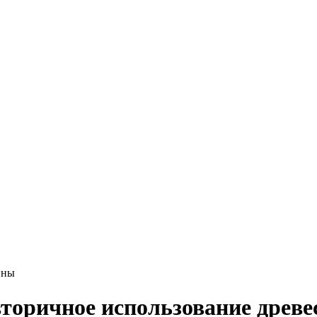
ины
вторичное использование древ