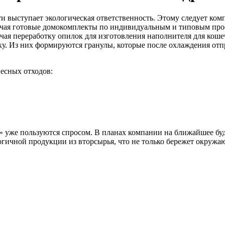
выступает экологическая ответственность. Этому следует ко
чая готовые домокомплекты по индивидуальным и типовым проек
чая переработку опилок для изготовления наполнителя для кошеч
. Из них формируются гранулы, которые после охлаждения отпр
весных отходов:
» уже пользуются спросом. В планах компании на ближайшее б
огичной продукции из вторсырья, что не только бережет окружа